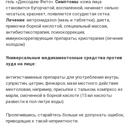
гель «Дексодем Фито».
Симптомы
: кожа лица
становится бугорчатой, воспалённой, начинает сильно
чесаться, краснеет, появляется сосудистая сетка.
Лечение
: метронидазол (мазь и таблетки), диета,
примочки борной кислотой, специальный массаж,
антибиотикотерапия, психокоррекция,
иммунокоррегирующие препараты, криотерапия (лечение
холодом).
Универсальные медикаментозные средства против
зуда на лице:
антигистаминные препараты для употребления внутрь:
супрастин, цетрин, фенкарол; мази местного действия:
ментоловая, например; присыпки с тальком; компресс из
марли, смоченной в борной кислоте (15 мл кислоты
развести в пол-литре воды).
Пролечившись, старайтесь больше не допускать ошибок,
приводящих к такой неприятности.