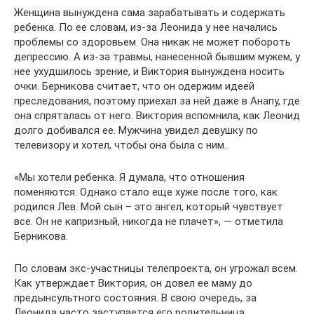
Женщина вынуждена сама зарабатывать и содержать
ребенка. По ее словам, из-за Леонида у нее начались
проблемы со здоровьем. Она никак не может побороть
депрессию. А из-за травмы, нанесенной бывшим мужем, у
нее ухудшилось зрение, и Виктория вынуждена носить
очки. Берникова считает, что он одержим идеей
преследования, поэтому приехал за ней даже в Анапу, где
она спряталась от него. Виктория вспомнила, как Леонид
долго добивался ее. Мужчина увидел девушку по
телевизору и хотел, чтобы она была с ним.
«Мы хотели ребенка. Я думала, что отношения
поменяются. Однако стало еще хуже после того, как
родился Лев. Мой сын – это ангел, который чувствует
все. Он не капризный, никогда не плачет», — отметила
Берникова.
По словам экс-участницы телепроекта, он угрожал всем.
Как утверждает Виктория, он довел ее маму до
предынсультного состояния. В свою очередь, за
Леонида часто заступается его родительница,