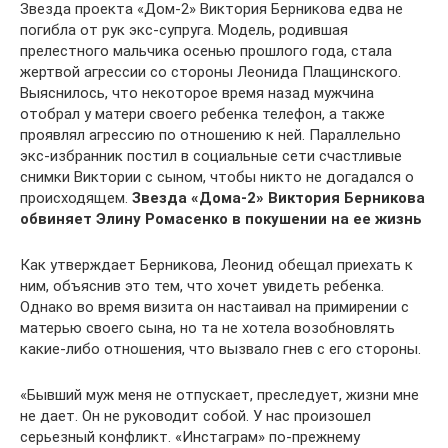
Звезда проекта «Дом-2» Виктория Берникова едва не
погибла от рук экс-супруга. Модель, родившая
прелестного мальчика осенью прошлого года, стала
жертвой агрессии со стороны Леонида Плащинского.
Выяснилось, что некоторое время назад мужчина
отобрал у матери своего ребенка телефон, а также
проявлял агрессию по отношению к ней. Параллельно
экс-избранник постил в социальные сети счастливые
снимки Виктории с сыном, чтобы никто не догадался о
происходящем.
Звезда «Дома-2» Виктория Берникова
обвиняет Элину Ромасенко в покушении на ее жизнь
Как утверждает Берникова, Леонид обещал приехать к
ним, объяснив это тем, что хочет увидеть ребенка.
Однако во время визита он настаивал на примирении с
матерью своего сына, но та не хотела возобновлять
какие-либо отношения, что вызвало гнев с его стороны.
«Бывший муж меня не отпускает, преследует, жизни мне
не дает. Он не руководит собой. У нас произошел
серьезный конфликт. «Инстаграм» по-прежнему