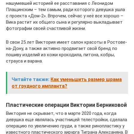
нашумевшей историей ее расставания с Леонидом
Плащинским – тем самым, ради которого девушка ушла
с проекта «Дом-2». Впрочем, сейчас у неё все хорошо –
Вика растит их общего сына и регулярно выкладывает
фотографии своей счастливой жизни.
В свои 25 лет Виктория имеет салон красоты в Ростове-
на-Дону, а также активно продвигает свой бренд по
пошиву изделий из кожи крокодила, питона, кобры,
страуса и варана.
Читайте также:
Как уменьшить размер шрама
от грудного импланта?
Пластические операции Виктории Берниковой
Виктория не скрывает, что в марте 2020 года, когда
девушка еще являлась участницей телестройки, сделала
операцию по увеличению груди, а также ринопластику у
известного пластического хирурга Тиграна Алексаняна. В