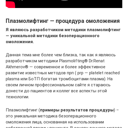
Плазмолифтинг — процедура омоложения
Я являюсь разработчиком методики плазмолифтинг
— уникальной методики безоперационного
омоложения.
Данная тема мне более чем близка, так как я являюсь
разработчиком методики Plasmolifting® Dr.Renat
Akhmerov® — современное и более эффективное
развитие известных методов прп ( prp — platelet reached
plasma или БоТП богатая тромбоцитами плазма). На
своем личном профессиональном сайте я стараюсь
донести до пациентов и коллег все аспекты этой
технологии.
Плазмолифтинг (
примеры результатов процедуры
) –
это уникальная методика безоперационного
омоложения лица, основанная на использовании
собственной плазмы пациента. В основу данного метода