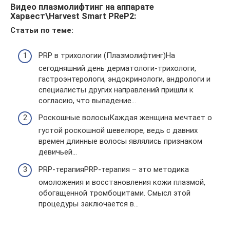
Видео плазмолифтинг на аппарате
Харвест\Harvest Smart PReP2:
Статьи по теме:
PRP в трихологии (Плазмолифтинг)На
сегодняшний день дерматологи-трихологи,
гастроэнтерологи, эндокринологи, андрологи и
специалисты других направлений пришли к
согласию, что выпадение…
Роскошные волосыКаждая женщина мечтает о
густой роскошной шевелюре, ведь с давних
времен длинные волосы являлись признаком
девичьей…
PRP-терапияPRP-терапия – это методика
омоложения и восстановления кожи плазмой,
обогащенной тромбоцитами. Смысл этой
процедуры заключается в…