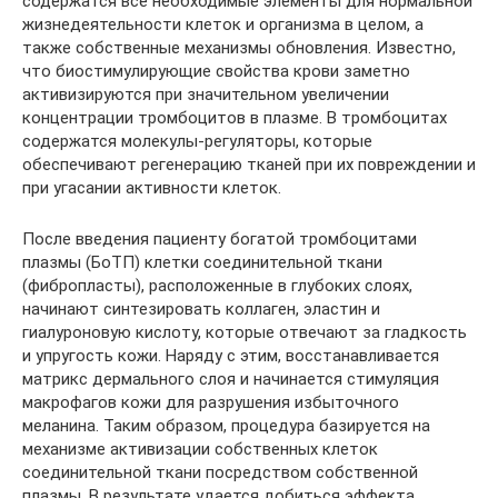
содержатся все необходимые элементы для нормальной
жизнедеятельности клеток и организма в целом, а
также собственные механизмы обновления. Известно,
что биостимулирующие свойства крови заметно
активизируются при значительном увеличении
концентрации тромбоцитов в плазме. В тромбоцитах
содержатся молекулы-регуляторы, которые
обеспечивают регенерацию тканей при их повреждении и
при угасании активности клеток.
После введения пациенту богатой тромбоцитами
плазмы (БоТП) клетки соединительной ткани
(фибропласты), расположенные в глубоких слоях,
начинают синтезировать коллаген, эластин и
гиалуроновую кислоту, которые отвечают за гладкость
и упругость кожи. Наряду с этим, восстанавливается
матрикс дермального слоя и начинается стимуляция
макрофагов кожи для разрушения избыточного
меланина. Таким образом, процедура базируется на
механизме активизации собственных клеток
соединительной ткани посредством собственной
плазмы. В результате удается добиться эффекта