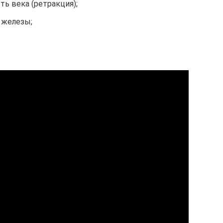
ть века (ретракция);
 железы;