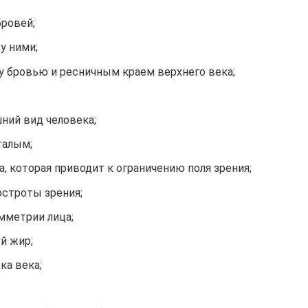
бровей;
у ними;
 бровью и ресничным краем верхнего века;
ний вид человека;
талым;
а, которая приводит к ограничению поля зрения;
строты зрения;
мметрии лица;
й жир;
ка века;