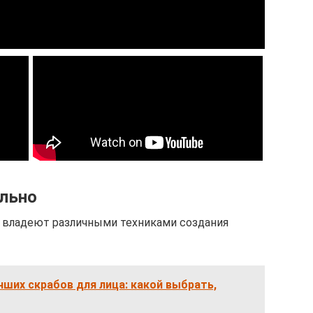
ельно
, владеют различными техниками создания
чших скрабов для лица: какой выбрать,