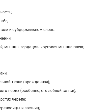
ность;
лба;
вом и субдермальном слоях;
нений;
й, мышцы гордецов, круговая мышца глаза;
ани;
ьной ткани (врожденная);
го нерва (особенно, его лобной ветви);
остях черепа;
ереносицы и глазниц;