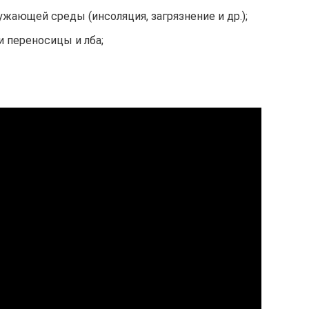
жающей среды (инсоляция, загрязнение и др.);
 переносицы и лба;