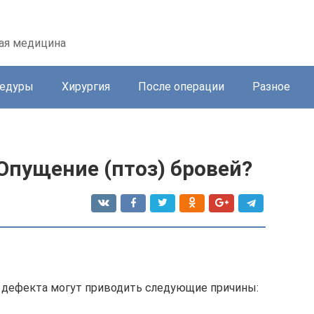
кая медицина
цедуры
Хирургия
После операции
Разное
Опущение (птоз) бровей?
о дефекта могут приводить следующие причины: