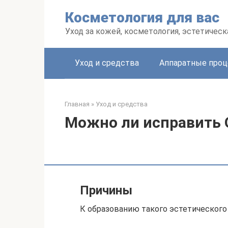
Перейти
Косметология для вас
к
контенту
Уход за кожей, косметология, эстетичес
Уход и средства
Аппаратные про
Главная
»
Уход и средства
Можно ли исправить 
Причины
К образованию такого эстетическог