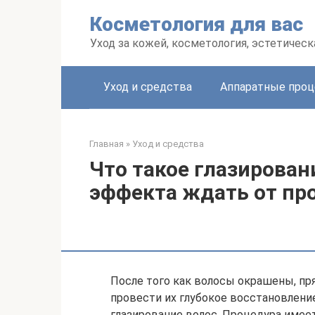
Перейти
Косметология для вас
к
контенту
Уход за кожей, косметология, эстетичес
Уход и средства
Аппаратные про
Главная
»
Уход и средства
Что такое глазирован
эффекта ждать от пр
После того как волосы окрашены, пр
провести их глубокое восстановлени
глазирование волос. Процедура имеет