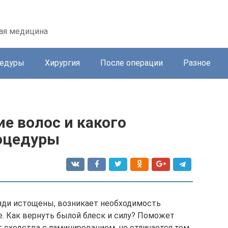
кая медицина
цедуры
Хирургия
После операции
Разное
ие волос и какого
оцедуры
яди истощены, возникает необходимость
е. Как вернуть былой блеск и силу? Поможет
 сходства с ламинированием, но отличается тем,