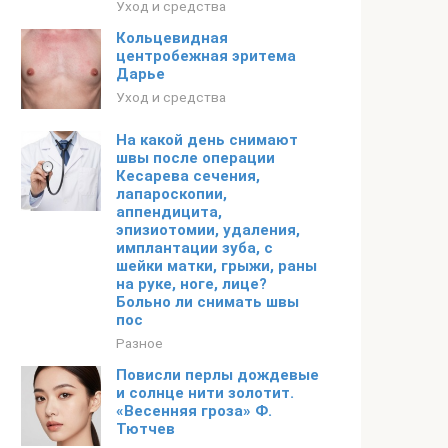
Уход и средства
Кольцевидная
центробежная эритема
Дарье
Уход и средства
На какой день снимают
швы после операции
Кесарева сечения,
лапароскопии,
аппендицита,
эпизиотомии, удаления,
имплантации зуба, с
шейки матки, грыжи, раны
на руке, ноге, лице?
Больно ли снимать швы
пос
Разное
Повисли перлы дождевые
и солнце нити золотит.
«Весенняя гроза» Ф.
Тютчев