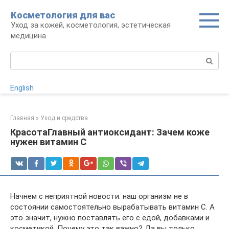
Перейти
Косметология для вас
к
Уход за кожей, косметология, эстетическая
контенту
медицина
Поиск:
English
Главная
»
Уход и средства
КрасотаГлавный антиоксидант: Зачем коже
нужен витамин C
Начнем с неприятной новости: наш организм не в
состоянии самостоятельно вырабатывать витамин С. А
это значит, нужно поставлять его с едой, добавками и
косметикой. Почему это так важно? Да вы только