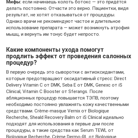
Мифы:
если начинаешь колоть ботокс — это придётся
делать постоянно. Отчасти это верно. Пациентки, видя
результат, не хотят отказываться от процедуры.
Однако врачи не рекомендуют частое и длительное
использование препарата — может возникнуть атрофия
мышц, и вернуть им тонус будет непросто.
Какие компоненты ухода помогут
продлить эффект от проведения салонных
процедур?
В первую очередь это сыворотки с антиоксидантами,
которые предотвращают оксидативный стресс: Direct
Delivery Vitamin C от DMK, Seba E от DMK, Genexc от iS
Clinical, Vitamin C Booster от Sferangs. После
абляционных процедур повышается ТЭПВ, поэтому
необходимо постоянно увлажнять кожу качественными
средствами. Crème-masque Vernix от Biologique
Recherche, Sheald Recovery Balm от iS Clinical идеально
подходят для использования в первые дни после
процедуры, а такие средства как Serum TEWL от
Biologique Recherche, Crème Dermo-RL от Biologique