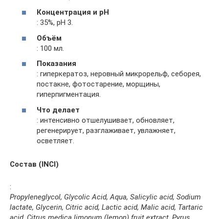
Концентрация и рН
: 35%, рН 3.
Объём
: 100 мл.
Показания
: гиперкератоз, неровный микрорельф, себорея,
постакне, фотостарение, морщины,
гиперпигментация.
Что делает
: интенсивно отшелушивает, обновляет,
регенерирует, разглаживает, увлажняет,
осветляет.
Состав (INCI)
:
Propyleneglycol, Glycolic Acid, Aqua, Salicylic acid, Sodium
lactate, Glycerin, Citric acid, Lactic acid, Malic acid, Tartaric
acid, Citrus medica limonum (lemon) fruit extract, Pyrus