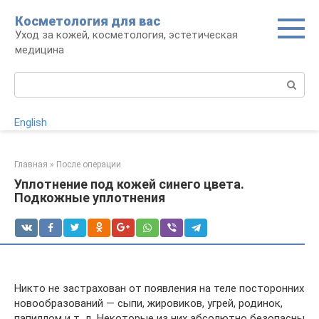
Перейти
Косметология для вас
к
Уход за кожей, косметология, эстетическая
контенту
медицина
Поиск:
English
Главная
»
После операции
Уплотнение под кожей синего цвета.
Подкожные уплотнения
Никто не застрахован от появления на теле посторонних
новообразований — сыпи, жировиков, угрей, родинок,
папиллом и т. д. Некоторые из них абсолютно безопасны