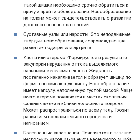
такой шишки необходимо срочно обратиться к
врачу и пройти обследование. Новообразование
на голени может свидетельствовать о развитии
довольно опасных патологий.
Суставные узлы или наросты. Это неподвижные
твёрдые новообразования, сопровождающие
развитие подагры или артрита.
Киста или атерома. Формируется в результате
закупорки нарушения оттока выделяемого
сальными железами секрета. Жидкость
постепенно накапливается и образует шишку, по
форме напоминающую кисту. Новообразование
имеет капсулу, наполненную густой массой. Чаще
всего атерома появляется в местах скопления
сальных желёз и вблизи волосяного покрова.
Может распространяться по всему телу. Грозит
развитием воспалительного процесса и
нагноением.
Болезненные уплотнения. Появляются в течение
нескольких часов из-за укуса насекомого, ушиба