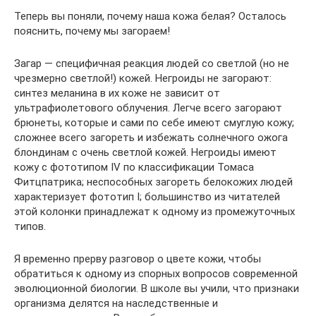
Теперь вы поняли, почему наша кожа белая? Осталось
пояснить, почему мы загораем!
Загар — специфичная реакция людей со светлой (но не
чрезмерно светлой!) кожей. Негроиды не загорают:
синтез меланина в их коже не зависит от
ультрафиолетового облучения. Легче всего загорают
брюнеты, которые и сами по себе имеют смуглую кожу;
сложнее всего загореть и избежать солнечного ожога
блондинам с очень светлой кожей. Негроиды имеют
кожу с фототипом IV по классификации Томаса
Фитцпатрика; неспособных загореть белокожих людей
характеризует фототип I; большинство из читателей
этой колонки принадлежат к одному из промежуточных
типов.
Я временно прерву разговор о цвете кожи, чтобы
обратиться к одному из спорных вопросов современной
эволюционной биологии. В школе вы учили, что признаки
организма делятся на наследственные и