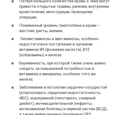
Потеря большого количества крови, к чему могут
привести открытые травмы, ранения, внутренние
кровотечения, менструации, проведение
операции;
Пониженный уровень гемоглобина в крови –
жесткие диеты, анемия;
Гиповитаминозы и авитаминозы, особенно
недостаточное поступление в организм
витаминов В9 (фолиевая кислота), В12
(кобаламины) и железа.
Беременность, при которой также очень важно
следить за повышенной потребностью в
витаминах и минералах, особенно того же
железа;
Заболевания и патологии сердечно-сосудистой
(атеросклероз, сердечная недостаточность,
ИБС), эндокринной (гипотиреоз, сахарный
диабет), мочевыделительной (нефриты,
мочекаменная болезнь) и нервной систем (ВСД),
а также инфекционные (различные ОРЗ,