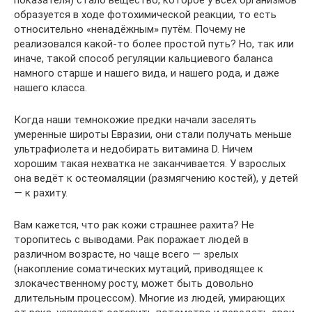
образуется в ходе фотохимической реакции, то есть
относительно «ненадёжным» путём. Почему не
реализовался какой-то более простой путь? Но, так или
иначе, такой способ регуляции кальциевого баланса
намного старше и нашего вида, и нашего рода, и даже
нашего класса.
Когда наши темнокожие предки начали заселять
умеренные широты Евразии, они стали получать меньше
ультрафиолета и недобирать витамина D. Ничем
хорошим такая нехватка не заканчивается. У взрослых
она ведёт к остеомаляции (размягчению костей), у детей
— к рахиту.
Вам кажется, что рак кожи страшнее рахита? Не
торопитесь с выводами. Рак поражает людей в
различном возрасте, но чаще всего — зрелых
(накопление соматических мутаций, приводящее к
злокачественному росту, может быть довольно
длительным процессом). Многие из людей, умирающих