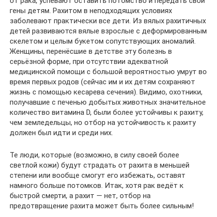
от рака, успевают оставить потомство и передать свои
гены детям. Рахитом в неподходящих условиях
заболевают практически все дети. Из вялых рахитичных
детей развиваются вялые взрослые с деформированным
скелетом и целым букетом сопутствующих аномалий.
Женщины, перенёсшие в детстве эту болезнь в
серьёзной форме, при отсутствии адекватной
медицинской помощи с большой вероятностью умрут во
время первых родов (сейчас им и их детям сохраняют
жизнь с помощью кесарева сечения). Видимо, охотники,
получавшие с печенью добытых животных значительное
количество витамина D, были более устойчивы к рахиту,
чем земледельцы, но отбор на устойчивость к рахиту
должен был идти и среди них.
Те люди, которые (возможно, в силу своей более
светлой кожи) будут страдать от рахита в меньшей
степени или вообще смогут его избежать, оставят
намного больше потомков. Итак, хотя рак ведёт к
быстрой смерти, а рахит — нет, отбор на
предотвращение рахита может быть более сильным!