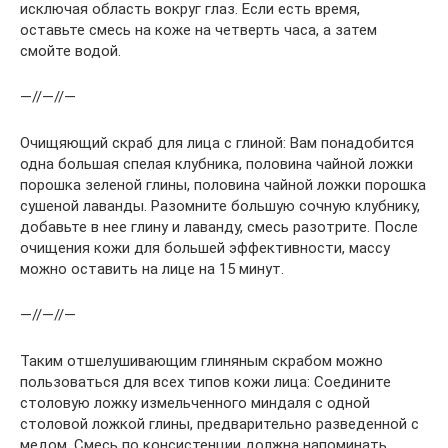
исключая область вокруг глаз. Если есть время,
оставьте смесь на коже на четверть часа, а затем
смойте водой.
—//—//—
Очищяющий скраб для лица с глиной: Вам понадобится
одна большая спелая клубника, половина чайной ложки
порошка зеленой глины, половина чайной ложки порошка
сушеной лаванды. Разомните большую сочную клубнику,
добавьте в нее глину и лаванду, смесь разотрите. После
очищения кожи для большей эффективности, массу
можно оставить на лице на 15 минут.
—//—//—
Таким отшелушивающим глиняным скрабом можно
пользоваться для всех типов кожи лица: Соедините
столовую ложку измельченного миндаля с одной
столовой ложкой глины, предварительно разведенной с
медом. Смесь по консистенции должна напоминать