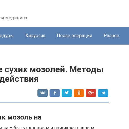
кая медицина
цедуры
Хирургия
После операции
Разное
е сухих мозолей. Методы
здействия
ак мозоль на
века – быть здоровым и привлекательным.