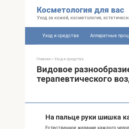
Перейти
Косметология для вас
к
контенту
Уход за кожей, косметология, эстетичес
Уход и средства
Аппаратные про
Главная
»
Уход и средства
Видовое разнообрази
терапевтического во
На пальце руки шишка к
Естественное желание каждого чело