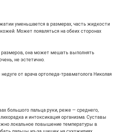
жатии уменьшается в размерах, часть жидкости
с кожей. Может появляться на обеих сторонах
х размеров, она может мешать выполнять
чень, не эстетично.
недуге от врача ортопеда-травматолога Николая
вах большого пальца руки, реже — среднего,
 лихорадка и интоксикация организма. Суставы
можно локальное повышение температуры в
ибать пальцы из-за шишек на сухожилиях