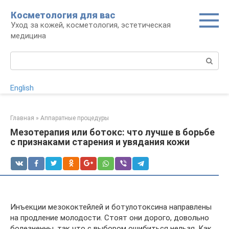
Перейти
Косметология для вас
к
Уход за кожей, косметология, эстетическая
контенту
медицина
Поиск:
English
Главная
»
Аппаратные процедуры
Мезотерапия или ботокс: что лучше в борьбе
с признаками старения и увядания кожи
Инъекции мезококтейлей и ботулотоксина направлены
на продление молодости. Стоят они дорого, довольно
болезненны, так что с выбором ошибиться нельзя. Как