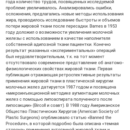
года количество трудов, посвященных исследуемой
проблеме увеличивалось. Анализировались ошибки,
осложнения, предлагались новые методы использования
жира, проводилось исследование быстроты и объемов
потери жировой ткани после пересадки. Bames в 1953
году доложил о возможности увеличения молочной
железы с использованием в качестве наполнителя
собственной адипозной ткани пациентки. Конечно
результат указанных «экспериментальных» операций
был неудовлетворительным, т.к. на тот момент
отсутствовало современное представление об анатомо-
физиологических свойствах жировой ткани. Первая
публикация отражающая ретроспективные результаты
применения жировой ткани в пластической хирургии
молочных желез датируется 1987 годом и посвящена
«микроинъекционной методике аугментации молочных
желез с помощью липоаспирата полученного после
липосакции» (Bircoll и соавт). В 1988 году Американское
Общество Пластических Хирургов (American Society of
Plastic Surgeons) опубликовало статью «Banned the
Procedure», в которой подробно была описана «темная
сторона» применения аутогенной жировой ткани и