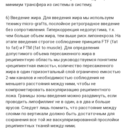
минимум трансфера из системы в систему;
6) Введение жира. Для введения жира мы используем
технику micro-grafts, послойное ретроградное введение
без сопротивления. Гиперкоррекция недопустима, т.к.
чем больше объем жира, тем выше риск липонекроза. На
этапе введения строгое соблюдение принципа FTF (fat
to fat) и FTM (fat to muscle). Для определения
допустимого объема пересаженного жира в
реципиентную область мы руководствуемся понятием
«реципиентная емкость», количество пересаженного
жира в один горизонтальный слой ограничено емкостью
2-мм каналов и необходимостью соблюдения не
меньшего расстояния между ними, чтобы не
компрометировать васкуляризацию реципиентного
ложа. Границы зоны введения можно раздвинуть, если
проводить липофиллинг не в один, а в два и больше
ярусов. Следует лишь помнить, что расстояние между
слоями по вертикали должно быть достаточным для
сохранения все той же васкуляризированной прослойки
реципиентных тканей между ними;