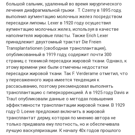
большой сальник, удаленный во время хирургического
лечения диафрагмальной грыжи . T. Czerny в 1895 году,
выполнил аугментацию молочных желез посредством
пересадки липомы. Lexer в 1920 году осуществил
аугментацию молочных желез, используя в качестве
наполнителя жировые пласты. Также Erich Lexer
принадлежит двухтомный трактат Die Freien
Transplantationen (свободная трансплантация),
опубликованный в 1919 году, содержит почти 300
страниц с техникой пересадки жировой ткани. Однако, к
этому времени уже были отмечены недостатки
пересадки жировой ткани. Так F. Verderame отметил, что
у пересаженного жира имеется тенденция к
рассасыванию, поэтому рекомендовал выполнять
трансплантацию с гиперкоррекцией. А в 1925 году Davis и
Traut опубликовали данные о методах повышения
эффективности трансплантации жировой ткани. В 1929
году O. Loewe предложил включить в жировой
трансплантат дерму, которая по мнению автора не
только придавала ему плотность, но и обеспечивала
лучшую васкуляризации. К началу 40х годов прошлого