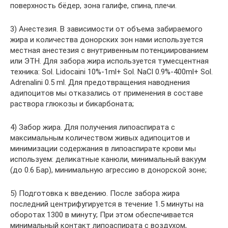
поверхность бёдер, зона галифе, спина, плечи.
3) Анестезия. В зависимости от объема забираемого
жира и количества донорских зон нами используется
местная анестезия с внутривенным потенциированием
или ЭТН. Для забора жира используется тумесцентная
техника: Sol. Lidocaini 10%-1ml+ Sol. NaCl 0.9%-400ml+ Sol.
Adrenalini 0.5 ml. Для предотвращения наводнения
адипоцитов мы отказались от применения в составе
раствора глюкозы и бикарбоната;
4) Забор жира. Для получения липоаспирата с
максимальным количеством живых адипоцитов и
минимизации содержания в липоаспирате крови мы
используем: деликатные канюли, минимальный вакуум
(до 0.6 Бар), минимальную агрессию в донорской зоне;
5) Подготовка к введению. После забора жира
последний центрифугируется в течение 1.5 минуты на
оборотах 1300 в минуту; При этом обеспечивается
минимальный контакт липоаспирата с воздухом,