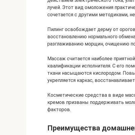
действием электрического тока, ульт
лучей. Этот вид омоложения практич
сочетается с другими методиками, 
Пилинг освобождает дерму от орогов
восстановлению нормального обмена 
разглаживанию морщин, очищению по
Массаж считается наиболее приятной
квалификации исполнителя. С его по
ткани насыщаются кислородом. Повы
укрепляется каркас, восстанавливает
Косметические средства в виде масо
кремов призваны поддерживать моло
факторов.
Преимущества домашней