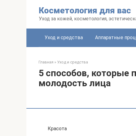
Перейти
Косметология для вас
к
контенту
Уход за кожей, косметология, эстетичес
Уход и средства
Аппаратные про
Главная
»
Уход и средства
5 способов, которые 
молодость лица
Красота