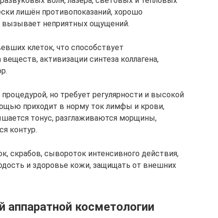
развуковых волн, лазера, световых и тепловых
ески лишён противопоказаний, хорошо
не вызывает неприятных ощущений.
евших клеток, что способствует
веществ, активизации синтеза коллагена,
р.
 процедурой, но требует регулярности и высокой
мощью приходит в норму ток лимфы и крови,
шается тонус, разглаживаются морщины,
ся контур.
к, скрабов, сывороток интенсивного действия,
дость и здоровье кожи, защищать от внешних
 аппаратной косметологии