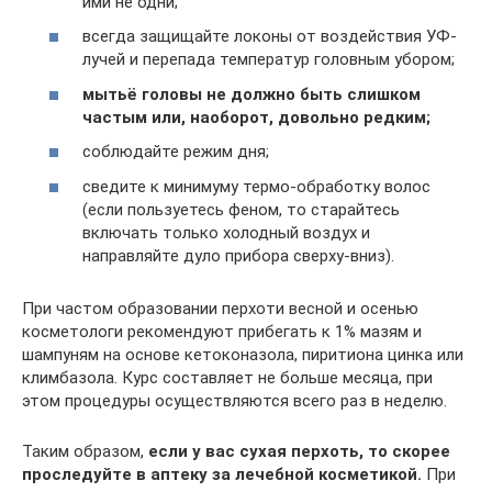
ими не одни;
всегда защищайте локоны от воздействия УФ-
лучей и перепада температур головным убором;
мытьё головы не должно быть слишком
частым или, наоборот, довольно редким;
соблюдайте режим дня;
сведите к минимуму термо-обработку волос
(если пользуетесь феном, то старайтесь
включать только холодный воздух и
направляйте дуло прибора сверху-вниз).
При частом образовании перхоти весной и осенью
косметологи рекомендуют прибегать к 1% мазям и
шампуням на основе кетоконазола, пиритиона цинка или
климбазола. Курс составляет не больше месяца, при
этом процедуры осуществляются всего раз в неделю.
Таким образом,
если у вас сухая перхоть, то скорее
проследуйте в аптеку за лечебной косметикой.
При