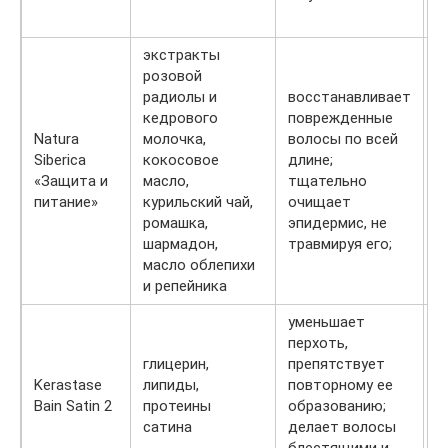
экстракты
розовой
радиолы и
восстанавливает
кедрового
поврежденные
4
Natura
молочка,
волосы по всей
м
Siberica
кокосовое
длине;
о
«Защита и
масло,
тщательно
1
питание»
курильский чай,
очищает
р
ромашка,
эпидермис, не
шармадон,
травмируя его;
масло облепихи
и репейника
уменьшает
перхоть,
глицерин,
препятствует
2
Kerastase
липиды,
повторному ее
м
Bain Satin 2
протеины
образованию;
1
сатина
делает волосы
р