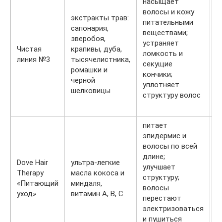
насыщает
волосы и кожу
экстракты трав:
питательными
сапонария,
веществами;
зверобоя,
4
устраняет
Чистая
крапивы, дуба,
м
ломкость и
линия №3
тысячелистника,
о
секущие
ромашки и
р
кончики;
черной
уплотняет
шелковицы
структуру волос
питает
эпидермис и
волосы по всей
длине;
2
Dove Hair
ультра-легкие
улучшает
м
Therapy
масла кокоса и
структуру;
о
«Питающий
миндаля,
волосы
1
уход»
витамин А, В, С
перестают
р
электризоваться
и пушиться