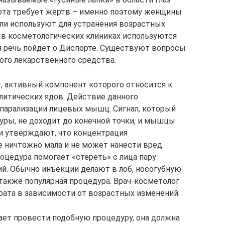
сота требует жертв – именно поэтому женщины
или используют для устранения возрастных
 в косметологических клиниках используются
я речь пойдёт о Диспорте. Существуют вопросы
ого лекарственного средства.
т, активный компонент которого относится к
алитических ядов. Действие данного
 парализации лицевых мышц. Сигнал, который
уры, не доходит до конечной точки, и мышцы
и утверждают, что концентрация
е ничтожно мала и не может нанести вред
роцедура помогает «стереть» с лица пару
ий. Обычно инъекции делают в лоб, носогубную
– также популярная процедура. Врач-косметолог
рата в зависимости от возрастных изменений.
ает провести подобную процедуру, она должна