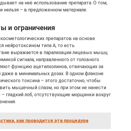
адывает на неё использование препарата. О том,
ки нельзя – в предложенном материале.
ы и ограничения
 косметологических препаратов на основе
я нейротоксином типа А, то есть
ствие выражается в парализации лицевых мышц
микой сигнала, направленного от головного
вляют функцию ацетилхолинов, отвечающих за
 даже в минимальных дозах. В одном флаконе
ического токсина – этого достаточно, чтобы
вить мышечный спазм, но при этом не нанести
 – гладкий лоб, отсутствующие морщинки вокруг
енения.
стика, как проводится эта процедура