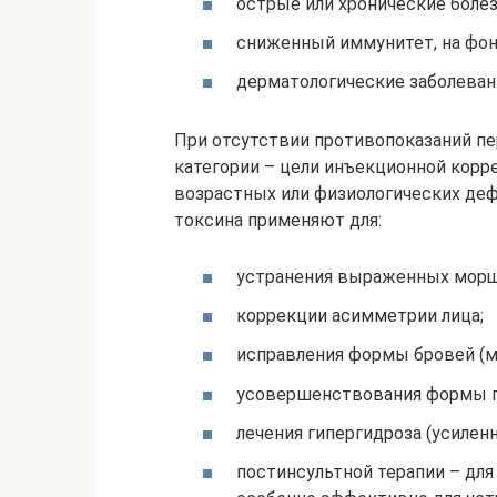
острые или хронические болез
сниженный иммунитет, на фон
дерматологические заболеван
При отсутствии противопоказаний пе
категории – цели инъекционной корре
возрастных или физиологических деф
токсина применяют для:
устранения выраженных морщин
коррекции асимметрии лица;
исправления формы бровей (мо
усовершенствования формы г
лечения гипергидроза (усилен
постинсультной терапии – дл