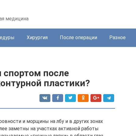
кая медицина
цедуры
Хирургия
После операции
Разное
 спортом после
контурной пластики?
овности и морщины на лбу и в других зонах
олее заметны на участках активной работы
называемые «гусиные лапки» в области глаз