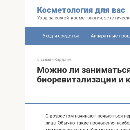
Перейти
Косметология для вас
к
контенту
Уход за кожей, косметология, эстетичес
Уход и средства
Аппаратные про
Главная
»
Хирургия
Можно ли заниматься
биоревитализации и 
С возрастом начинают появляться нер
лица. Обычно такие проявления наиб
мимических мышц. Кроме этого, так 