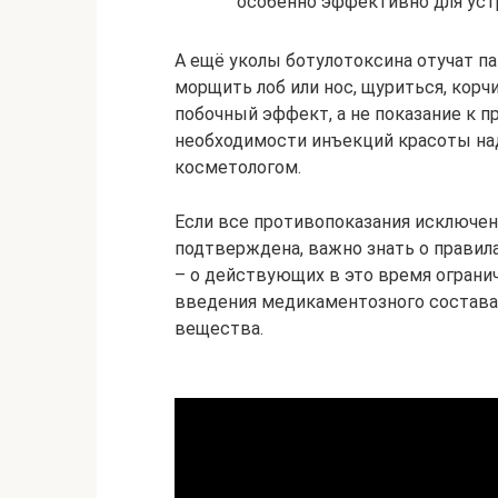
особенно эффективно для уст
А ещё уколы ботулотоксина отучат п
морщить лоб или нос, щуриться, корч
побочный эффект, а не показание к п
необходимости инъекций красоты над
косметологом.
Если все противопоказания исключен
подтверждена, важно знать о правил
– о действующих в это время огранич
введения медикаментозного состава
вещества.