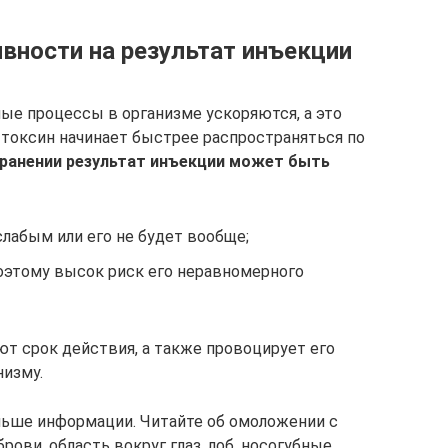
вности на результат инъекции
ные процессы в организме ускоряются, а это
 токсин начинает быстрее распространяться по
ранении результат инъекции может быть
слабым или его не будет вообще;
оэтому высок риск его неравномерного
т срок действия, а также провоцирует его
низму.
льше информации. Читайте об омоложении с
рови, область вокруг глаз, лоб, носогубные