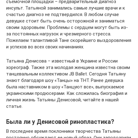
съемочной площадки – предварительный диагноз
инсульт. Татьяной занимались самые лучшие врачи и к
счастью диагноз не подтвердился. В любом случае
девушке стоит быть очень осторожной и заниматься
своим здоровьем. Проблемы с сердцем могут быть из-
за постоянных нагрузок и чрезмерного стресса.
Пожелаем талантливой Тане скорейшего выздоровления
и успехов во всех своих начинаниях.
Татьяна Денисова – известный в Украине и России
хореограф. Также эта молодая женщина известна своим
танцевальным коллективом JB Ballet. Сегодня Татьяну
знают благодаря шоу «Танцы» на ТНТ. Ранее девушка
была наставником в шоу «Танцуют все», выпускаемое
украинскими продюсерами. Как сложилась биография и
личная жизнь Татьяны Денисовой, читайте в нашей
статье.
Была ли у Денисовой ринопластика?
В последнее время поклонники творчества Татьяны
постоянно обсуждают ее новый образ. Они заподозрили