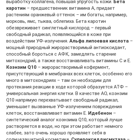
выработку коллагена, повышая упругость кожи.
Бета
каротин
– предшественник витамина А, придает
растениям оранжевый оттенок – им богаты, например,
морковь, ямс, тыква, облепиха. Бета каротин
обезвреживает синглетный кислород – первый
свободный радикал, появляющийся в коже при
воздействии УФ-излучения.
Альфа липоевая кислота
–
мощный природный жирорастворимый антиоксидант,
способный бороться с АФК, замедлять старение
митохондрий, а также восстанавливать витамины С и Е.
Коэнзим Q10
– жирорастворимый кофермент,
присутствующий в мембранах всех клеток, особенно его
много в митохондриях – там он необходим для
протекания реакции в ходе которой образуется АТФ –
универсальная энергия клетки. В качестве АО, коэнзим
Q10 напрямую перехватывает свободный радикал,
уменьшает вызванные УФ-излучением повреждения
клеток, восстанавливает витамин Е.
Идебенон
–
синтетический аналог коэнзима Q10, который лучше
растворяется в воде, но при этом работает немного
слабее, зато очень хорошо проявляет себя в
солнцезащитной косметике.
Супероксиддисмутаза
–