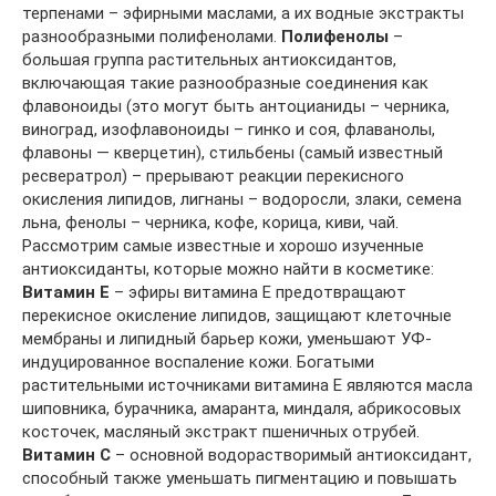
терпенами – эфирными маслами, а их водные экстракты
разнообразными полифенолами.
Полифенолы
–
большая группа растительных антиоксидантов,
включающая такие разнообразные соединения как
флавоноиды (это могут быть антоцианиды – черника,
виноград, изофлавоноиды – гинко и соя, флаванолы,
флавоны — кверцетин), стильбены (самый известный
ресвератрол) – прерывают реакции перекисного
окисления липидов, лигнаны – водоросли, злаки, семена
льна, фенолы – черника, кофе, корица, киви, чай.
Рассмотрим самые известные и хорошо изученные
антиоксиданты, которые можно найти в косметике:
Витамин Е
– эфиры витамина Е предотвращают
перекисное окисление липидов, защищают клеточные
мембраны и липидный барьер кожи, уменьшают УФ-
индуцированное воспаление кожи. Богатыми
растительными источниками витамина Е являются масла
шиповника, бурачника, амаранта, миндаля, абрикосовых
косточек, масляный экстракт пшеничных отрубей.
Витамин С
– основной водорастворимый антиоксидант,
способный также уменьшать пигментацию и повышать