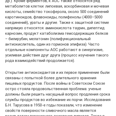
др.). Кроме ферментов, к АОС также относятся ряд
метаболитов клетки: липоевая, аскорбиновая и мочевая
кислоты, семейство токоферола, около 500 соединений
каротиноидов, флавоноиды, полифенолы (4000–5000
соединений), ураты и другие. Также к защитной системе
напрямую относятся: аминокислота таурин, дипептид
карнозин, продукт катаболизма гемсодержащих белков
– билирубин, мелатонин (полифункциональный
антиокислитель, один из гормонов эпифиза). Часто
отдельные компоненты АОС работают в синергизме,
усиливая действия друг друга (процесс изучения такого
рода взаимодействий продолжается).
Открытие антиоксидантов и их первое применение были
связаны с попыткой более длительного хранения
пищевых продуктов. После войны в Советском Союзе
остро стояла продовольственная проблема: ученые
должны были решить насущный вопрос продления срока
службы продуктов во избежание их порчи. Исследования
Б.Н. Тарусова в 1950-е годы показали, что изменение
свойств поверхности сливочного масла является