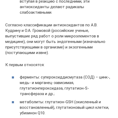
вступая в реакцию с последними, эти
антиоксиданты делают радикалы
слабоактивными.
Согласно классификации антиоксидантов по А.В.
Кудрину и О.А. Громовой (российские ученые,
выпустившие ряд работ о роли микроэлементов в
медицине), они могут быть эндогенными (изначально
присутствующими в организме) и экзогенными
(поступающими извне).
К первым относятся:
ферменты: супероксиддисмутаза (СОД) – цинк-,
медь- и марганец-зависимая,
глутатионпероксидаза, глутатион-S-
трансфераза и др.;
метаболиты: глутатион-GSH (окисленный и
восстановленный), глутатионовый цикл клетки,
убихинон Q10.