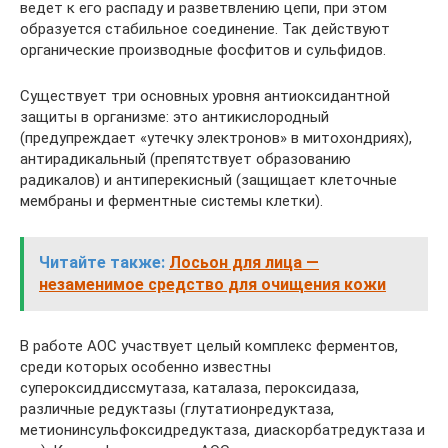
ведет к его распаду и разветвлению цепи, при этом
образуется стабильное соединение. Так действуют
органические производные фосфитов и сульфидов.
Существует три основных уровня антиоксидантной
защиты в организме: это антикислородный
(предупреждает «утечку электронов» в митохондриях),
антирадикальный (препятствует образованию
радикалов) и антиперекисный (защищает клеточные
мембраны и ферментные системы клетки).
Читайте также:
Лосьон для лица —
незаменимое средство для очищения кожи
В работе АОС участвует целый комплекс ферментов,
среди которых особенно известны
супероксиддиссмутаза, каталаза, пероксидаза,
различные редуктазы (глутатионредуктаза,
метионинсульфоксидредуктаза, диаскорбатредуктаза и