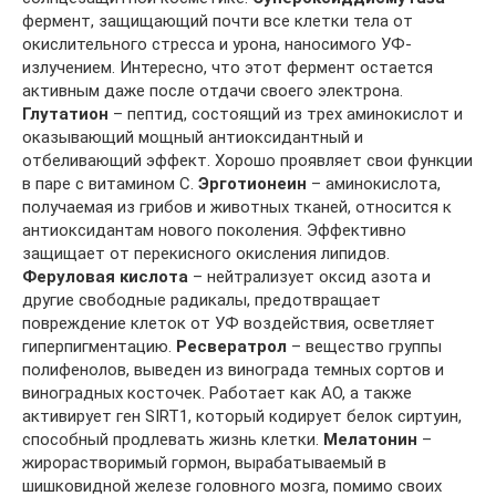
фермент, защищающий почти все клетки тела от
окислительного стресса и урона, наносимого УФ-
излучением. Интересно, что этот фермент остается
активным даже после отдачи своего электрона.
Глутатион
– пептид, состоящий из трех аминокислот и
оказывающий мощный антиоксидантный и
отбеливающий эффект. Хорошо проявляет свои функции
в паре с витамином С.
Эрготионеин
– аминокислота,
получаемая из грибов и животных тканей, относится к
антиоксидантам нового поколения. Эффективно
защищает от перекисного окисления липидов.
Феруловая кислота
– нейтрализует оксид азота и
другие свободные радикалы, предотвращает
повреждение клеток от УФ воздействия, осветляет
гиперпигментацию.
Ресвератрол
– вещество группы
полифенолов, выведен из винограда темных сортов и
виноградных косточек. Работает как АО, а также
активирует ген SIRT1, который кодирует белок сиртуин,
способный продлевать жизнь клетки.
Мелатонин
–
жирорастворимый гормон, вырабатываемый в
шишковидной железе головного мозга, помимо своих