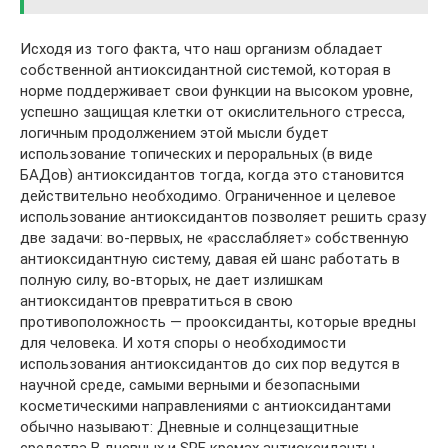
Исходя из того факта, что наш организм обладает
собственной антиоксидантной системой, которая в
норме поддерживает свои функции на высоком уровне,
успешно защищая клетки от окислительного стресса,
логичным продолжением этой мысли будет
использование топических и пероральных (в виде
БАДов) антиоксидантов тогда, когда это становится
действительно необходимо. Ограниченное и целевое
использование антиоксидантов позволяет решить сразу
две задачи: во-первых, не «расслабляет» собственную
антиоксидантную систему, давая ей шанс работать в
полную силу, во-вторых, не дает излишкам
антиоксидантов превратиться в свою
противоположность — прооксиданты, которые вредны
для человека. И хотя споры о необходимости
использования антиоксидантов до сих пор ведутся в
научной среде, самыми верными и безопасными
косметическими направлениями с антиоксидантами
обычно называют: Дневные и солнцезащитные
средства В дневных и SPF кремах антиоксиданты