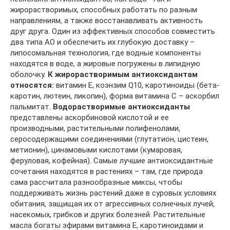
жирорастворимых, способных работать по разным
направлениям, а также восстанавливать активность
друг друга. Один из эффективных способов совместить
два типа АО и обеспечить их глубокую доставку –
липосомальная технология, где водные компоненты
находятся в воде, а жировые погружены в липидную
оболочку.
К жирорастворимым антиоксидантам
относятся:
витамин Е, коэнзим Q10, каротиноиды (бета-
каротин, лютеин, ликопин), форма витамина С – аскорбил
пальмитат.
Водорастворимые антиоксиданты
представлены аскорбиновой кислотой и ее
производными, растительными полифенолами,
серосодержащими соединениями (глутатион, цистеин,
метионин), цинамовыми кислотами (кумаровая,
феруловая, кофейная). Самые лучшие антиоксидантные
сочетания находятся в растениях – там, где природа
сама рассчитала разнообразные миксы, чтобы
поддерживать жизнь растений даже в суровых условиях
обитания, защищая их от агрессивных солнечных лучей,
насекомых, грибков и других болезней. Растительные
масла богаты эфирами витамина Е, каротиноидами и