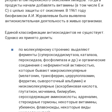
результатом перекисного окисления липидов. Тогда в
продукты начали добавлять витамины (в том числе Е и
С) с целью защиты от окисления. В 1961 году
биофизиком А.И. Журавлевым была выявлена
антиокислительная деятельность в живых организмах.
Единой классификации антиоксидантов не существует.
Однако их принято делить:
по молекулярному строению: выделяют
ферменты (супероксиддисмутаза, каталаза,
пероксидаза, фосфолипаза и др.) и органические
соединения с неферментной активностью,
которые бывают макромолекулярные
(мелатонин, трансферрин, церрулоплазмин,
ферритин, сывороточный альбумин) и
низкомолекулярные (аскорбиновая кислота,
глутатион, мочевина, билирубин,
серосодержащие аминокислоты, адреналин,
стероидные гормоны, некоторые витамины,
убихинон, флавоноиды, некоторые виды