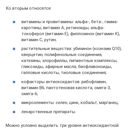
Ко вторым относятся:
витамины и провитамины: альфа-, бета-, гамма-
каротины, витамин А, ретиноиды, альфа-
токоферол (витамин Е), филлохинон (витамин К),
витамин С, рутин;
растительные вещества: убихинон (коэнзим Q10),
кверцетин, полифенольные соединения,
катехины, хлорофиллы, пигментные комплексы,
гликозиды, эфирные масла, биофлавоноиды,
галловые кислоты, тиоловые соединения;
кофакторы антиоксидантов: рибофлавин,
витамин В6, пантотеновая кислота, омега-3,
омега-6;
микроэлементы: селен, цинк, кобальт, марганец;
лекарственные препараты.
Можно условно выделить три уровня антиоксидантной